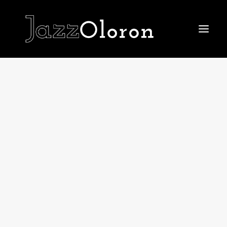
ACCUEIL
LE FESTIVAL 2026
Le Festival 2026
La billetterie
Le IN du Festival
Le OFF du Festival
LE TREMPLIN
EDITIONS PASSÉES
Le Festival 2025
Le Festival 2024
Le Festival 2023
Le Festival 2022
Le Festival 2021
Le Festival 2019
Les affiches
LE JAZZ CLUB
JAZZ AU COLLÈGE