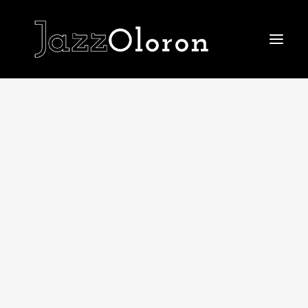
ACCUEIL
LE FESTIVAL 2026
Le Festival 2026
La billetterie
Le IN du Festival
Le OFF du Festival
LE TREMPLIN
EDITIONS PASSÉES
Le Festival 2025
Le Festival 2024
Le Festival 2023
Le Festival 2022
Le Festival 2021
Le Festival 2019
Les affiches
LE JAZZ CLUB
JAZZ AU COLLÈGE