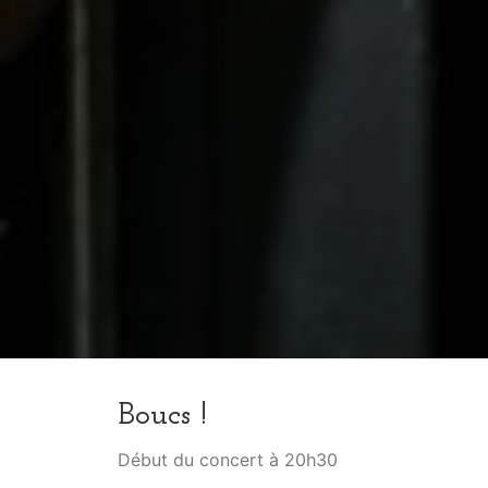
Boucs !
Début du concert à 20h30