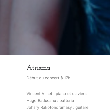
Atrisma
Début du concert à 17h
Vincent Vilnet : piano et claviers
Hugo Raducanu : batterie
Johary Rakotondramasy : guitare