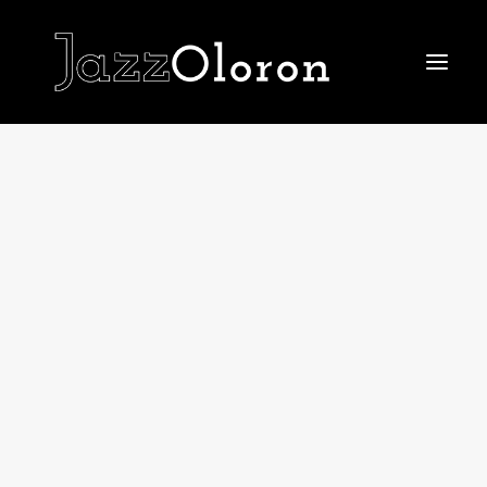
ACCUEIL
LE FESTIVAL 2026
Le Festival 2026
La billetterie
Le IN du Festival
Le OFF du Festival
LE TREMPLIN
EDITIONS PASSÉES
Le Festival 2025
Le Festival 2024
Le Festival 2023
Le Festival 2022
Le Festival 2021
Le Festival 2019
Les affiches
LE JAZZ CLUB
JAZZ AU COLLÈGE