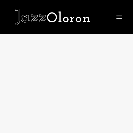
ACCUEIL
LE FESTIVAL 2026
Le Festival 2026
La billetterie
Le IN du Festival
Le OFF du Festival
LE TREMPLIN
EDITIONS PASSÉES
Le Festival 2025
Le Festival 2024
Le Festival 2023
Le Festival 2022
Le Festival 2021
Le Festival 2019
Les affiches
LE JAZZ CLUB
JAZZ AU COLLÈGE